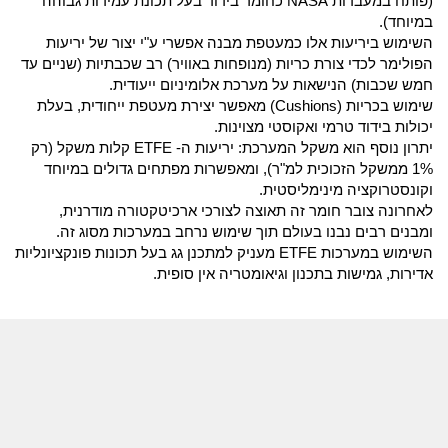
(פותח במעבדות NASA כחומר בידוד בעל תכונת עמידות גבוהה
במיוחד).
השימוש ביריעות אלו כמעטפת מבנה אפשרי ע"י יצור של יריעות
הפולימר לכדי צורת כריות (מנופחות באוויר) רב שכבתיות (שניים עד
חמש שכבות) הנישאות על מערכת אלומיניום ייעודית.
שימוש בכריות (Cushions) מאפשר יצירת מעטפת ייחודית, בעלת
יכולות בידוד טרמי ואקוסטי מצוינות.
יתרון נוסף הוא משקל המערכת: יריעות ה- ETFE קלות משקל (רק
1% ממשקל הזכוכית למ"ר), ומאפשרות מפתחים גדולים במיוחד
וקונסטרוקציה מינימליסטית.
לאחרונה צובר חומר זה תאוצה לצורכי ארכיטקטורה מודרנית,
ומבנים רבים נבנו בעולם תוך שימוש נרחב במערכות מסוג זה.
השימוש במערכות ETFE מעניק למתכנן גג בעל תכונות פונקציונליות
אדירות, גמישות בתכנון וגיאומטריה אין סופית.