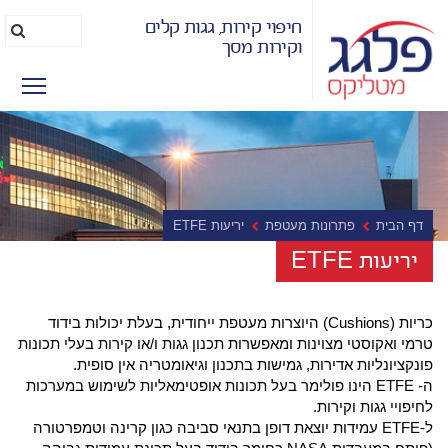
חיפוי קירות, גגות קלים
חיפוש
חפ
וקירות מסך
מהיר
lity
דף הבית
פתרונות מעטפת
יריעות ETFE
יריעות ETFE
כריות (Cushions) היוצרות מעטפת ייחודית, בעלת יכולות בידוד
טרמי ואקוסטי מצוינות ומאפשרות תכנון גגות ו/או קירות בעלי תכונות
פונקציונליות אדירות, גמישות בתכנון וגיאומטריה אין סופית.
ה- ETFE הינו פולימר בעל תכונות אופטימאליות לשימוש במערכות
לחיפויי גגות וקירות.
ל-ETFE עמידות יוצאת דופן בתנאי סביבה כגון קרינה וטמפרטורה