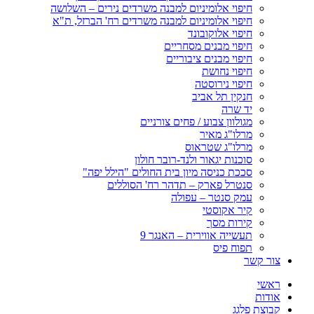
חיפוי אלומיניום למבנה משרדים נירים – השלושה
חיפוי אלומיניום למבנה משרדים רח' הברזל, ת"א
חיפוי אלוקובונד
חיפוי מבנים מסחריים
חיפוי מבנים ציבוריים
חיפוי נחושת
חיפוי נירוסטה
חנקין תל אביב
יד שרה
מגולוון צבוע / פחים צורניים
מרלו"ג מאיר
מרלו"ג שטראוס
סוכנות יגאור ולנד-רובר חולון
סככת כניסה מיון בית החולים "הילל יפה"
סנטרל פארק – תדהר רח' הסוללים
עמק סנטר – עפולה
קיר אקוסטי
קירות מסך
תעשייה אווירית – האנגר 9
תפוח פיס
צור קשר
ראשי
אודות
קבוצת פלגג