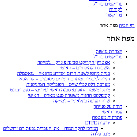
פרויקטים בחו"ל
לקוחות
צור קשר
דף הבית
מפת אתר
מפת אתר
הצהרת נגישות
פרויקטים בחו"ל
אצטדיון הקריקט סבינה פארק – ג'מייקה
אשכולת קהילתיים – האיטי
בניית מחסן לשעת חרום ושדרוג מרפאה – גואטמלה
חנייה למכליות ומתחם חומרים מסוכנים – קוראסאו
מערכת דלק לכלי שייט – רפובליקה דומיניקנית
מתקן משמר החופים: מבנה ראשי ופיר ימי – סנט וינסנט
קומפלקס תחנות משטרה סנט מארק – האיטי
שדה תעופה בינלאומי – ג'מייקה
תודה על פנייתך
עמוד ראשי
פתרונות מעטפת
יריעות ETFE
המרכז לחקר המוח – אונ' העברית גבעת רם ירושלים
מבני פלדה