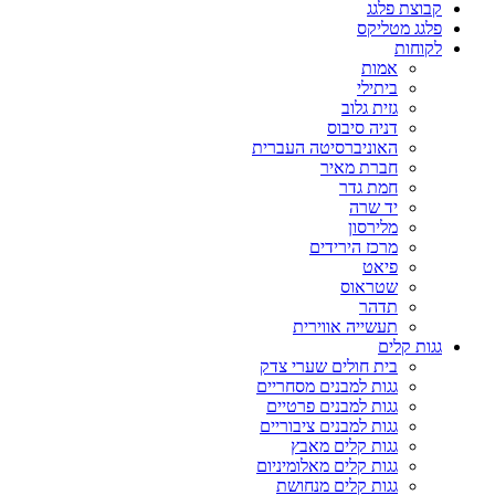
קבוצת פלגג
פלגג מטליקס
לקוחות
אמות
ביתילי
גזית גלוב
דניה סיבוס
האוניברסיטה העברית
חברת מאיר
חמת גדר
יד שרה
מלירסון
מרכז הירידים
פיאט
שטראוס
תדהר
תעשייה אווירית
גגות קלים
בית חולים שערי צדק
גגות למבנים מסחריים
גגות למבנים פרטיים
גגות למבנים ציבוריים
גגות קלים מאבץ
גגות קלים מאלומיניום
גגות קלים מנחושת