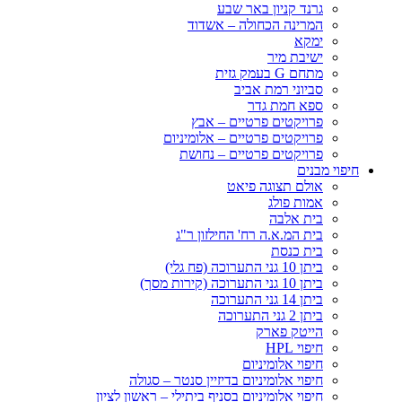
גרנד קניון באר שבע
המרינה הכחולה – אשדוד
ימקא
ישיבת מיר
מתחם G בעמק גזית
סביוני רמת אביב
ספא חמת גדר
פרויקטים פרטיים – אבץ
פרויקטים פרטיים – אלומיניום
פרויקטים פרטיים – נחושת
חיפוי מבנים
אולם תצוגה פיאט
אמות פולג
בית אלבה
בית המ.א.ה רח' החילזון ר"ג
בית כנסת
ביתן 10 גני התערוכה (פח גלי)
ביתן 10 גני התערוכה (קירות מסך)
ביתן 14 גני התערוכה
ביתן 2 גני התערוכה
הייטק פארק
חיפוי HPL
חיפוי אלומיניום
חיפוי אלומיניום בדיזיין סנטר – סגולה
חיפוי אלומיניום בסניף ביתילי – ראשון לציון