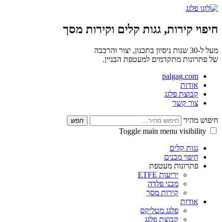
חיפוי קירות, גגות קלים וקירות מסך
מעל ל-30 שנות ניסיון בתכנון, יצור והרכבה
של פתרונות מתקדמים למעטפת הבניין.
palgag.com
אודות
קבוצת פלגג
צור קשר
חיפוש מהיר
חפש
Toggle main menu visibility
גגות קלים
חיפוי מבנים
פתרונות מעטפת
יריעות ETFE
מבני פלדה
קירות מסך
אודות
פלגג מטליקס
קבוצת פלגג